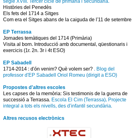
segle XVIII. Tercer cicle de primària i secundària.
Històries del Penedès
Els fets del 1714 a Sitges
Com era el Sitges abans de la caiguda de l'11 de setembre
EP Terrassa
Jornades temàtiques del 1714 (Primària)
Visita al born. Introducció amb documental, qüestionaris i
exercicis (1r. 2n. 3r i 4t ESO)
EP Sabadell
1714-2014 : d'ón venim? Què volem ser?
.
Blog del
professor d'EP Sabadell Oriol Romeu (dirigit a ESO)
Propostes d'altres escoles
Les capses de la memòria: Sis testimonis de la guerra de
successió a Terrassa.
Escola El Cim (Terrassa)
.
Projecte
integral a tots els nivells, des d'infantil secundària.
Altres recusos electrònics